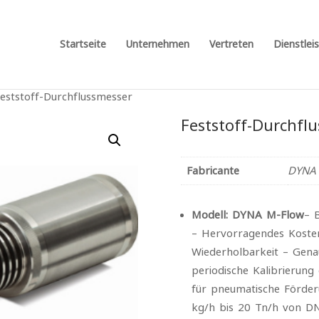
Startseite
Unternehmen
Vertreten
Dienstlei
eststoff-Durchflussmesser
Feststoff-Durchfl
Fabricante
DYNA 
Modell: DYNA M-Flow
– 
– Hervorragendes Koste
Wiederholbarkeit – Genau
periodische Kalibrierung
für pneumatische Förder
kg/h bis 20 Tn/h von D